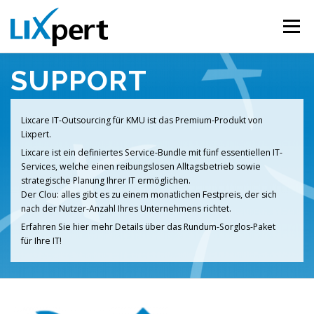
Direkt zum Inhalt
Menü
SUPPORT
PROJEKTE
SUPPORT
CLOUD
KONTAKT
Lixcare IT-Outsourcing für KMU ist das Premium-Produkt von
Lixpert.
Lixcare ist ein definiertes Service-Bundle mit fünf essentiellen IT-
Services, welche einen reibungslosen Alltagsbetrieb sowie
strategische Planung Ihrer IT ermöglichen.
Der Clou: alles gibt es zu einem monatlichen Festpreis, der sich
nach der Nutzer-Anzahl Ihres Unternehmens richtet.
Erfahren Sie hier mehr Details über das Rundum-Sorglos-Paket
für Ihre IT!